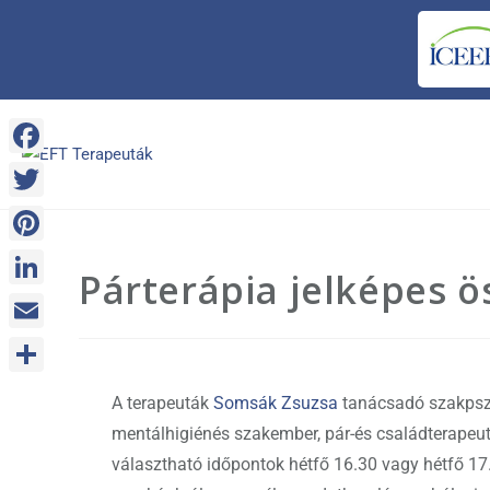
F
a
T
c
w
P
Párterápia jelképes ö
e
i
i
L
b
t
n
i
o
E
t
t
n
o
m
e
O
e
A terapeuták
Somsák Zsuzsa
tanácsadó szakpszi
k
k
a
r
s
r
mentálhigiénés szakember, pár-és családterapeuta 
e
i
s
választható időpontok hétfő 16.30 vagy hétfő 17.3
e
d
l