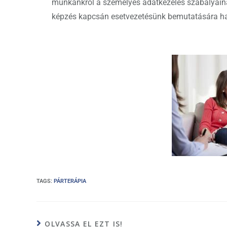
z
munkánkról a személyes adatkezelés szabályaina
s
I
képzés kapcsán esetvezetésünk bemutatására has
a
t
n
m
e
g
TAGS
:
PÁRTERÁPIA
OLVASSA EL EZT IS!