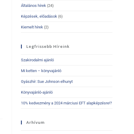
Általános hírek
(24)
Képzések, előadások
(6)
Kiemelt hírek
(2)
Legfrissebb Híreink
Szakirodalmi ajánló
Mi ketten – könyvajánló
Gyászhír: Sue Johnson elhunyt
Könyvajánló-ajánló
10% kedvezmény a 2024 márciusi EFT alapképzésre!?
Arhívum