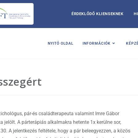
ÉRDEKLŐDŐ KLIENSEKNEK
H
NYITÓ OLDAL
INFORMÁCIÓK
KÉPZ
sszegért
chológus, pár-és családterapeuta valamint Imre Gábor
jelölt. A párterápiás alkalmakra hetente 1x kerülne sor,
0. A jelentkezés feltétele, hogy a pár beleegyezzen, a közös