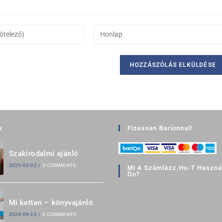
k
Fizessen Barionnal!
Szakirodalmi ajánló
2025-03-02
/
0 COMMENTS
Mi A Számlázz.hu-T Használ
Ön?
Mi ketten – könyvajánló
2024-09-23
/
0 COMMENTS