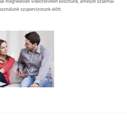
k megfelelően videofelvételt készítünk, amelyet szakmai
ználunk szupervízorunk előtt.