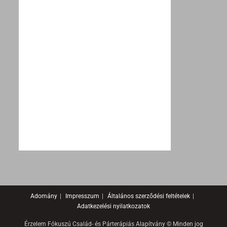
Adomány
Impresszum
Általános szerződési feltételek
Adatkezelési nyilatkozatok
Érzelem Fókuszú Család- és Párterápiás Alapítvány © Minden jog