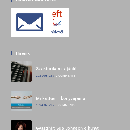
Hírlevél Feliratkozás
Híreink
Szakirodalmi ajánló
2025-03-02
/
0 COMMENTS
Mi ketten – könyvajánló
2024-09-23
/
0 COMMENTS
Gyászhír: Sue Johnson elhunyt