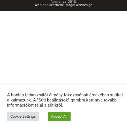
fenntartva. 2018.
Az oldalt készítette:
Magdi webdesign
A honlap felhasználói élmény fokozásának érdekében sütiket
alkalmazunk. A "Süti beállítások" gombra kattintva további
információkat talál a sütikről.
Cookie Settings
Accept All