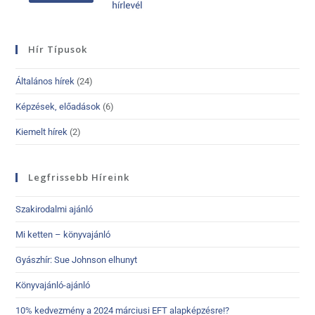
Hír Típusok
Általános hírek
(24)
Képzések, előadások
(6)
Kiemelt hírek
(2)
Legfrissebb Híreink
Szakirodalmi ajánló
Mi ketten – könyvajánló
Gyászhír: Sue Johnson elhunyt
Könyvajánló-ajánló
10% kedvezmény a 2024 márciusi EFT alapképzésre!?