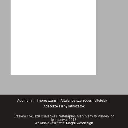
Adomány
Impresszum
Általános szerződési feltételek
Adatkezelési nyilatkozatok
Érzelem Fókuszú Család- és Párterápiás Alapítvány © Minden jog
fenntartva. 2018.
Az oldalt készítette:
Magdi webdesign