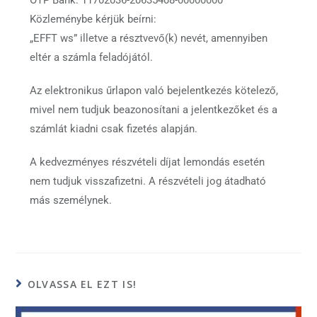
Közleménybe kérjük beírni:
„EFFT ws” illetve a résztvevő(k) nevét, amennyiben
eltér a számla feladójától.
Az elektronikus űrlapon való bejelentkezés kötelező,
mivel nem tudjuk beazonosítani a jelentkezőket és a
számlát kiadni csak fizetés alapján.
A kedvezményes részvételi díjat lemondás esetén
nem tudjuk visszafizetni. A részvételi jog átadható
más személynek.
OLVASSA EL EZT IS!