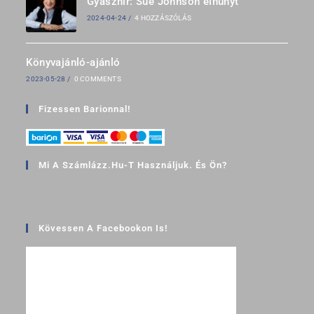
Gyászhír: Sue Johnson elhunyt
2024-04-24
/
4 HOZZÁSZÓLÁS
Könyvajánló-ajánló
2023-05-28
/
0 COMMENTS
Fizessen Barionnal!
Mi A Számlázz.hu-T Használjuk. És Ön?
Kövessen A Facebookon Is!