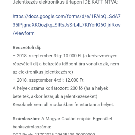
Jelentkezés elektronikus űrlapon IDE KATTINTVA:
https://docs.google.com/forms/d/e/1FAIpQLSdA7
35lPjgnaXKQozjkg_SlRsJsSrL4L7KIYorIG6OijriRxw
/viewform
Részvételi díj:
– 2018. szeptember 3-ig: 10.000 Ft (a kedvezményes
részvételi díj a befizetés időpontjára vonatkozik, nem
az elektronikus jelentkezésre)
– 2018. szeptember 4-től: 12.000 Ft
A helyek száma korlátozott: 200 fő (ha a helyek
beteltek, akkor lezárjuk a jelentkezéseket)
Későknek nem áll módunkban fenntartani a helyet.
Számlaszám:
A Magyar Családterápiás Egyesület
bankszámlaszáma:
OTP Bank: 11702036-20635408-00000000