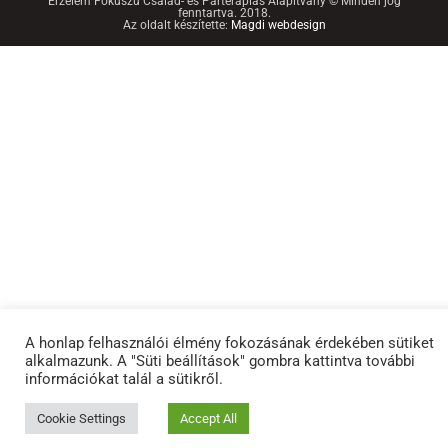
Érzelem Fókuszú Család- és Párterápiás Alapítvány © Minden jog
fenntartva. 2018.
Az oldalt készítette:
Magdi webdesign
A honlap felhasználói élmény fokozásának érdekében sütiket
alkalmazunk. A "Süti beállítások" gombra kattintva további
információkat talál a sütikről.
Cookie Settings
Accept All