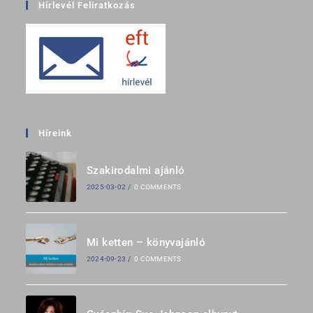
Hírlevél Feliratkozás
Híreink
Szakirodalmi ajánló
2025-03-02
/
0 COMMENTS
Mi ketten – könyvajánló
2024-09-23
/
0 COMMENTS