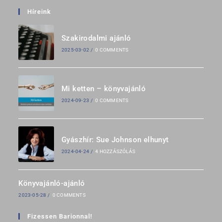
Híreink
Szakirodalmi ajánló
2025-03-02
/
0 COMMENTS
Mi ketten – könyvajánló
2024-09-23
/
0 COMMENTS
Gyászhír: Sue Johnson elhunyt
2024-04-24
/
4 HOZZÁSZÓLÁS
Könyvajánló-ajánló
2023-05-28
/
0 COMMENTS
Fizessen Barionnal!