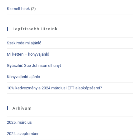
Kiemelt hírek
(2)
Legfrissebb Híreink
Szakirodalmi ajánló
Mi ketten – könyvajánló
Gyászhír: Sue Johnson elhunyt
Könyvajánló-ajánló
10% kedvezmény a 2024 márciusi EFT alapképzésre!?
Arhívum
2025. március
2024. szeptember