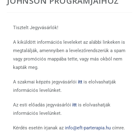
JOHNSON PROGRAMJAIHOZ
Tisztelt Jegyvásárlók!
A kiküldött információs leveleket az alábbi linkeken is
megtalálják, amennyiben a levelezőrendszerük a spam
vagy promóciós mappába tette, vagy más okból nem
kapták meg.
A szakmai képzés jegyvásárlói
itt
is elolvashatják
információs levelünket.
Az esti előadás jegyvásárlói
itt
is elolvashatják
információs levelünket.
Kérdés esetén írjanak az
info@eft-parterapia.hu
címre.