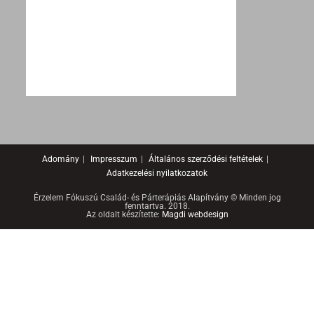
Adomány
Impresszum
Általános szerződési feltételek
Adatkezelési nyilatkozatok
Érzelem Fókuszú Család- és Párterápiás Alapítvány © Minden jog
fenntartva. 2018.
Az oldalt készítette:
Magdi webdesign