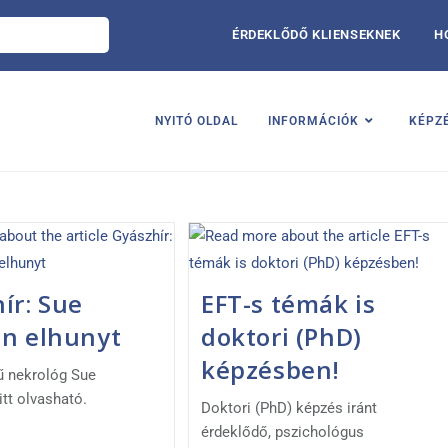
ÉRDEKLŐDŐ KLIENSEKNEK
H
NYITÓ OLDAL
INFORMÁCIÓK
KÉPZ
ír: Sue
EFT-s témák is
on elhunyt
doktori (PhD)
képzésben!
ű nekrológ Sue
tt olvasható.
Doktori (PhD) képzés iránt
érdeklődő, pszichológus