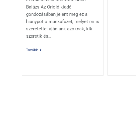
z
s
I
Balázs Az Oriold kiadó
a
t
gondozásában jelent meg ez a
n
m
hiánypótló munkafüzet, melyet mi is
szeretettel ajánlunk azoknak, kik
e
szeretik és…
g
Tovább