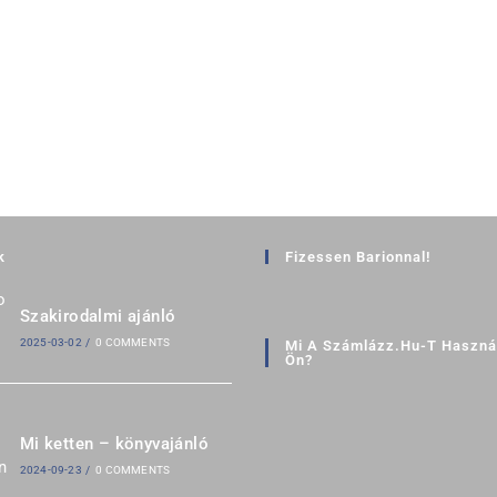
k
Fizessen Barionnal!
Szakirodalmi ajánló
2025-03-02
/
0 COMMENTS
Mi A Számlázz.hu-T Használ
Ön?
Mi ketten – könyvajánló
2024-09-23
/
0 COMMENTS