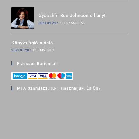
Gyászhír: Sue Johnson elhunyt
2024-04-24
/
4 HOZZÁSZÓLÁS
Könyvajánló-ajánló
2023-05-28
/
0 COMMENTS
Fizessen Barionnal!
Mi A Számlázz.hu-T Használjuk. És Ön?