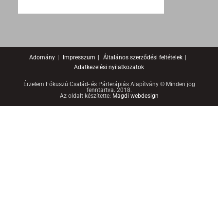
Adomány
Impresszum
Általános szerződési feltételek
Adatkezelési nyilatkozatok
Érzelem Fókuszú Család- és Párterápiás Alapítvány © Minden jog
fenntartva. 2018.
Az oldalt készítette:
Magdi webdesign