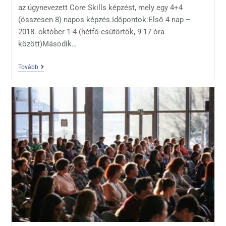
az úgynevezett Core Skills képzést, mely egy 4+4
(összesen 8) napos képzés.Időpontok:Első 4 nap –
2018. október 1-4 (hétfő-csütörtök, 9-17 óra
között)Második…
Tovább