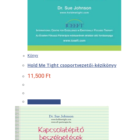
Könyv
Hold Me Tight csoportvezetői-kézikönyv
11,500
Ft
Tovább olvasom