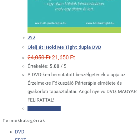
DVD
Ölelj át! Hold Me Tight dupla DVD
Original
Current
24,050
Ft
21,650
Ft
price
price
Értékelés:
5.00
/ 5
was:
is:
24,050 Ft.
21,650 Ft.
A DVD-ken bemutatott beszélgetések alapja az
Érzelmekre Fókuszáló Párterápia elmélete és
gyakorlati tapasztalatai. Angol nyelvű DVD, MAGYAR
FELIRATTAL!
Tovább olvasom
Termékkategóriák
DVD