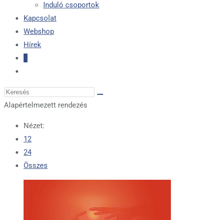
Induló csoportok
Kapcsolat
Webshop
Hírek
0
Toggle
website
Search
search
this
Alapértelmezett rendezés
website
Nézet:
12
24
Összes