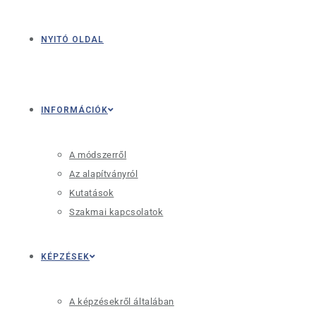
NYITÓ OLDAL
INFORMÁCIÓK
A módszerről
Az alapítványról
Kutatások
Szakmai kapcsolatok
KÉPZÉSEK
A képzésekről általában