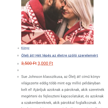
Könyv
Ölelj át! Hét lépés az életre szóló szerelemért
Original
Current
3,500
Ft
3,000
Ft
price
price
was:
is:
3,500 Ft.
3,000 Ft.
Sue Johnson klasszikusa, az Ölelj át! című könyv
világszerte eddig több mint egy millió példányban
kelt el! Ajánljuk azoknak a pároknak, akik szeretnék
megérteni és fejleszteni kapcsolatukat, és azoknak
a szakembereknek, akik párokkal foglalkoznak. A