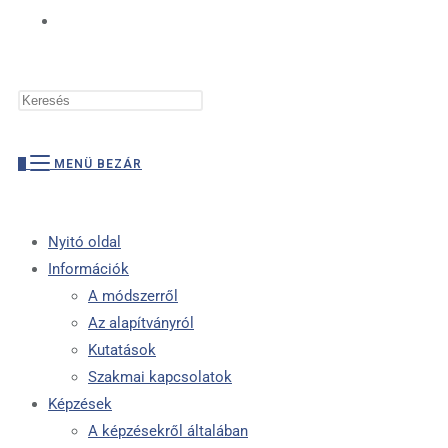
TOGGLE
Press
WEBSITE
Escape
to
0
MENÜ
BEZÁR
close
the
SEARCH
search
Nyitó oldal
panel.
Információk
A módszerről
Az alapítványról
Kutatások
Szakmai kapcsolatok
Képzések
A képzésekről általában