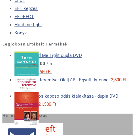
EFCT
EFT képzés
EFT-EFCT
Hold me tight
Könyv
Legjobban Értékelt Termékek
Ölelj át! Hold Me Tight dupla DVD
Értékelés:
5.00
/ 5
Original
Current
24,050
Ft
21,650
Ft
price
price
Kapcsolatra teremtve: Ölelj át! - Együtt, Istennel
3,500
Ft
Original
Current
was:
is:
3,000
Ft
price
price
24,050 Ft.
21,650 Ft.
A biztonságos kapcsolódás kialakítása - dupla DVD
was:
is:
(letölthető)
21,580
Ft
3,500 Ft.
3,000 Ft.
Hírlevél feliratkozás