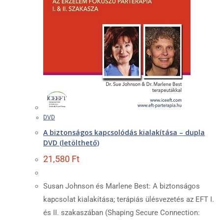
DVD
A biztonságos kapcsolódás kialakítása – dupla
DVD (letölthető)
21,580
Ft
Susan Johnson és Marlene Best: A biztonságos
kapcsolat kialakítása; terápiás ülésvezetés az EFT I.
és II. szakaszában (Shaping Secure Connection: