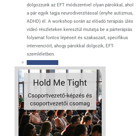
dolgozzunk az EFT módszerével olyan párokkal, ahol
a pár egyik tagja neurodiverzitással (enyhe autizmus,
ADHD) él. A workshop során az előadó terápiás ülés
videó részleteken keresztül mutatja be a párterápiás
folyamat fontos lépéseit és szakaszait, specifikus
intervencióit, ahogy párokkal dolgozik, EFT-
szemléletben.
Kosárba teszem