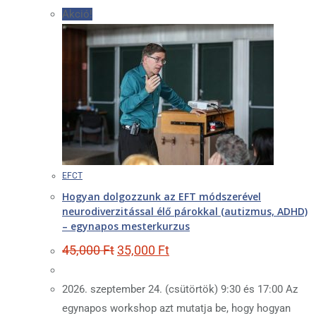
Akció!
EFCT
Hogyan dolgozzunk az EFT módszerével
neurodiverzitással élő párokkal (autizmus, ADHD)
– egynapos mesterkurzus
Original
Current
45,000
Ft
35,000
Ft
price
price
was:
is:
45,000 Ft.
35,000 Ft.
2026. szeptember 24. (csütörtök) 9:30 és 17:00 Az
egynapos workshop azt mutatja be, hogy hogyan