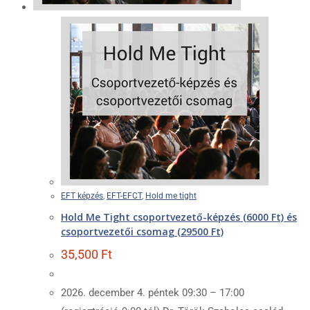
EFT képzés
,
EFT-EFCT
,
Hold me tight
Hold Me Tight csoportvezető-képzés (6000 Ft) és
csoportvezetői csomag (29500 Ft)
35,500
Ft
2026. december 4. péntek 09:30 – 17:00