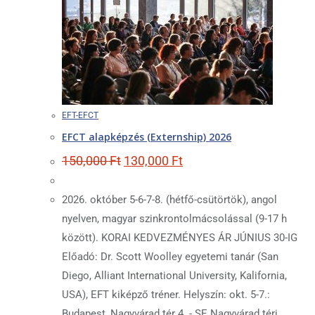
EFT-EFCT
EFCT alapképzés (Externship) 2026
Original
Current
150,000
Ft
130,000
Ft
price
price
was:
is:
150,000 Ft.
130,000 Ft.
2026. október 5-6-7-8. (hétfő-csütörtök), angol
nyelven, magyar szinkrontolmácsolással (9-17 h
között). KORAI KEDVEZMÉNYES ÁR JÚNIUS 30-IG
Előadó: Dr. Scott Woolley egyetemi tanár (San
Diego, Alliant International University, Kalifornia,
USA), EFT kiképző tréner. Helyszín: okt. 5-7.:
Budapest, Nagyvárad tér 4. - SE Nagyvárad téri