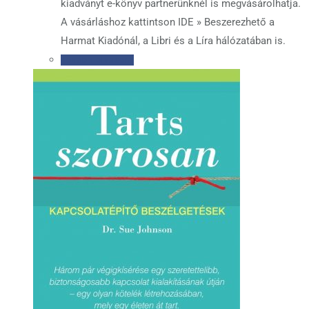
kiadványt e-könyv partnerünknél is megvásárolhatja.
A vásárláshoz kattintson IDE » Beszerezhető a
Harmat Kiadónál, a Libri és a Líra hálózatában is.
Tovább olvasom