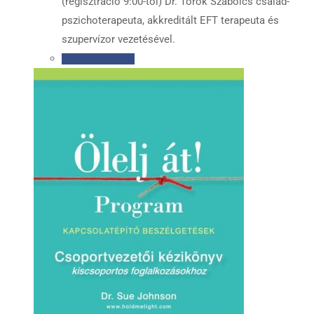
(regisztráció 9:00-tól) Dr. Török Szabolcs család-
pszichoterapeuta, akkreditált EFT terapeuta és
szupervízor vezetésével.
Kosárba teszem