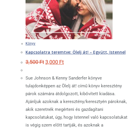
Könyv
Kapcsolatra teremtve: Ölelj át! – Együtt, Istennel
Original
Current
3,500
Ft
3,000
Ft
price
price
was:
is:
3,500 Ft.
3,000 Ft.
Sue Johnson & Kenny Sanderfer könyve
tulajdonképpen az Ölelj át! című könyv keresztény
párok számára átdolgozott, kibővített kiadása.
Ajánljuk azoknak a keresztény/keresztyén pároknak,
akik szeretnék megérteni és gazdagítani
kapcsolatukat, úgy, hogy Istennel való kapcsolatukat
is végig szem előtt tartják, és azoknak a