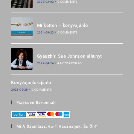
2025-03-02
/
0 COMMENTS
Mi ketten – könyvajánló
2024-09-23
/
0 COMMENTS
Gyászhír: Sue Johnson elhunyt
2024-04-24
/
4 HOZZÁSZÓLÁS
Könyvajánló-ajánló
2023-05-28
/
0 COMMENTS
Fizessen Barionnal!
Mi A Számlázz.hu-T Használjuk. És Ön?